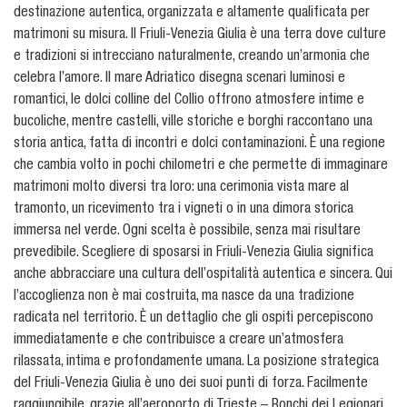
destinazione autentica, organizzata e altamente qualificata per
matrimoni su misura. Il Friuli-Venezia Giulia è una terra dove culture
e tradizioni si intrecciano naturalmente, creando un’armonia che
celebra l’amore. Il mare Adriatico disegna scenari luminosi e
romantici, le dolci colline del Collio offrono atmosfere intime e
bucoliche, mentre castelli, ville storiche e borghi raccontano una
storia antica, fatta di incontri e dolci contaminazioni. È una regione
che cambia volto in pochi chilometri e che permette di immaginare
matrimoni molto diversi tra loro: una cerimonia vista mare al
tramonto, un ricevimento tra i vigneti o in una dimora storica
immersa nel verde. Ogni scelta è possibile, senza mai risultare
prevedibile. Scegliere di sposarsi in Friuli-Venezia Giulia significa
anche abbracciare una cultura dell’ospitalità autentica e sincera. Qui
l’accoglienza non è mai costruita, ma nasce da una tradizione
radicata nel territorio. È un dettaglio che gli ospiti percepiscono
immediatamente e che contribuisce a creare un’atmosfera
rilassata, intima e profondamente umana. La posizione strategica
del Friuli-Venezia Giulia è uno dei suoi punti di forza. Facilmente
raggiungibile, grazie all’aeroporto di Trieste – Ronchi dei Legionari,