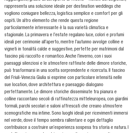
rappresenta una soluzione ideale per destination weddings che
vogliono coniugare bellezza, logistica semplice e comfort per gli
ospiti. Un altro elemento che rende questa regione
particolarmente interessante è la sua varietà climatica e
stagionale. La primavera e l’estate regalano luce, colori e profumi
ideali per cerimonie all’aperto, mentre l’autunno avvolge colline e
vigneti in tonalità calde e suggestive, perfette per matrimoni dal
fascino più raccolto e romantico. Anche l’inverno, con i suoi
paesaggi silenziosi e le atmosfere raffinate delle dimore storiche,
può trasformarsi in una scelta sorprendente e ricercata. Il fascino
del Friuli-Venezia Giulia si esprime con particolare intensità nelle
sue location, dove architettura e paesaggio dialogano
perfettamente. Le dimore storiche disseminate tra pianura e
colline raccontano secoli di raffinatezza mitteleuropea, con giardini
formali, parchi secolari e saloni affrescati che creano atmosfere
scenografiche ma intime. Sono luoghi ideali per ricevimenti immersi
nel verde, dove il tempo sembra rallentare e ogni dettaglio
contribuisce a costruire un’esperienza sospesa tra storia e natura. I