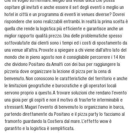
che mi voglio soffermare. Meglio una venue unica che possa
ospitare gli invitati e anche essere il set degli eventi o meglio un
hotel in città e un programma di eventi in venues diverse? Dovrei
rispondere che sono realizzabili entrambi. In realtà la prima scelta è
quella che rende la logistica più efficiente e garantisce anche un
miglior rapporto qualità prezzo. Una delle problematiche spesso
sottovalutate dai clienti sono i tempi ed i costi di spostamento da
una venue all’altra. Provate a spiegare a chi viene dall’altro lato del
mondo che in pieno agosto non è consigliabile percorrere i 14 Km
che dividono Positano da Amalfi con dei bus per raggiungere la
pizzeria dove organizzare la lezione di pizza per la cena di
benvenuto. Non conoscono le caratteristiche del territorio e anche
le limitazioni geografiche e burocratiche e gli operatori locali
servono proprio a questo. A trovare soluzioni che rendano l’evento
una gioia per gli ospiti e non il motivo di trasferte interminabili e
stressanti. Magari l’evento di benvenuto lo organizziamo in barca,
partendo direttamente da Positano e il pizza party lo facciamo al
tramonto guardando la Costiera dal mare. L’effetto wow è
garantito e la logistica è semplificata.