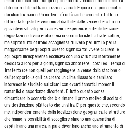
essere difficoltose per gli ospiti e molte venues sono dislocate a
chilometri dalle città in mezzo ai vigneti. Eppure è la prima scelta
dei clienti stranieri. Un motivo c’è ed è anche evidente. Tutte le
difficoltà logistiche vengono abbattute dalle venue che offrono
spazi diversificati per i vari eventi, esperienze autentiche come
degustazioni di vino e olio o escursioni in bicicletta tra le colline,
ma soprattutto offrono accoglienza di livello per tutti o per la
maggiorparte degli ospiti. Questo significa far vivere ai clienti e
agli ospiti un’esperienza esclusiva con una struttura interamente
dedicata a loro per 3 giorni, significa abbattere i costi ed i tempi di
trasferta (se non quelli per raggiungere la venue dalla stazione o
dall’aeroporto), significa creare un clima rilassato e familiare
interamente studiato sui clienti con eventi tematici, momenti
romantici e esperienze divertenti. E tutto questo senza
dimenticare lo scenario che è e rimane il primo motivo di scelta di
una destinazione piùttosto che un’altra. E’ per questo che, secondo
me, indipendentemente dalla localizzazione geografica, le strutture
che hanno la possibilità di accogliere almeno una quarantina di
ospiti, hanno una marcia in più e diventano anche uno strumento di